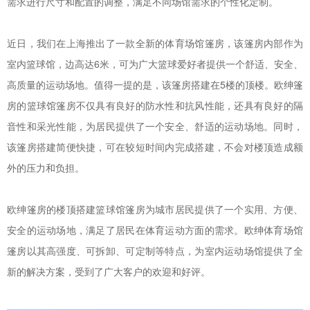
需求进行尺寸和配置的调整，满足不同场馆需求的个性化定制。
近日，我们在上海推出了一款全新的
体育场馆篷房
，该篷房内部作为
室内篮球馆，边高达6米，可为广大篮球爱好者提供一个舒适、安全、
高质量的运动场地。值得一提的是，该篷房搭建在5楼的顶楼。欧绅篷
房的篮球馆篷房不仅具有良好的防水性和抗风性能，还具有良好的隔
音性和采光性能，为居民提供了一个安全、舒适的运动场地。同时，
该篷房搭建简便快捷，可在较短时间内完成搭建，不会对楼顶造成额
外的压力和负担。
欧绅篷房的楼顶搭建篮球馆篷房为城市居民提供了一个实用、方便、
安全的运动场地，满足了居民在体育运动方面的需求。欧绅体育场馆
篷房以其高强度、可拆卸、可定制等特点，为室内运动场馆提供了全
新的解决方案，受到了广大客户的欢迎和好评。