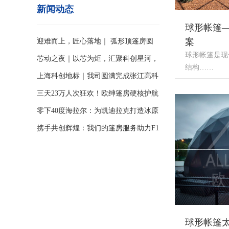
新闻动态
球形帐篷—
案
迎难而上，匠心落地｜ 弧形顶篷房圆
球形帐篷是现
满护航上海浦东活动
芯动之夜｜以芯为炬，汇聚科创星河，
结构……
篷房筑就盛会新场景
上海科创地标｜我司圆满完成张江高科
陈列馆全透明弧形篷房建设
三天23万人次狂欢！欧绅篷房硬核护航
2026 F1 上海大奖赛及格子旗嘉年华
零下40度海拉尔：为凯迪拉克打造冰原
上的“极境球形篷房空间”
携手共创辉煌：我们的篷房服务助力F1
中国大奖赛圆满成功
球形帐篷