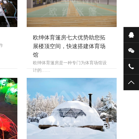
在
欧绅体育篷房七大优势助您拓
作
展楼顶空间，快速搭建体育场
微
馆
欧绅体育篷房是一种专门为体育场馆设
021
计的……
TO