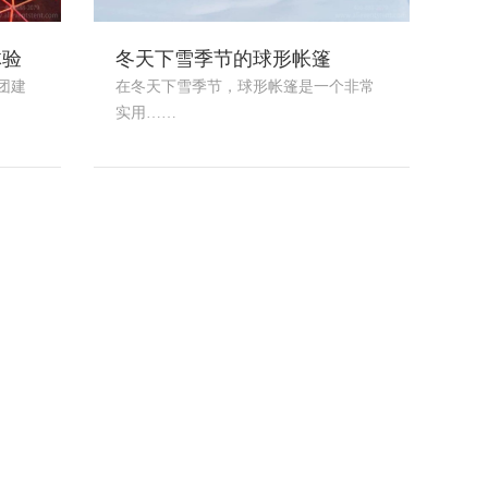
体验
冬天下雪季节的球形帐篷
团建
在冬天下雪季节，球形帐篷是一个非常
实用……