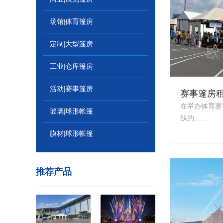
场馆|体育篷房
定制|大型篷房
工业|仓库篷房
活动|赛事篷房
赛事篷房
在举办体育赛
玻璃|球形帐篷
缺的……
膜材|球形帐篷
推荐产品