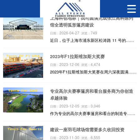
上海科创地标｜我司圆满完成张江高科陈列
馆全透明弧形篷房建设
2026-04-27
749
日期：
浏览：
近日，位于上海市浦东新区松涛路 11 号的……
2023年F1拉斯维加斯大奖赛
2023-12-06
4,474
日期：
浏览：
2023年F1拉斯维加斯大奖赛在周六深夜圆满……
专业高尔夫赛事篷房和看台服务商为你创造
卓越体验
2023-12-05
3,046
日期：
浏览：
作为专业的高尔夫赛事篷房和看台的制造专……
建设一座羽毛球场馆需要多久收回投资
2023-11-30
6,555
日期：
浏览：