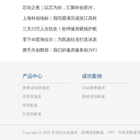
满护航上海浦东活动
芯动之夜｜以芯为炬，汇聚科创星河，
篷房筑就盛会新场景
上海科创地标｜我司圆满完成张江高科
陈列馆全透明弧形篷房建设
三天23万人次狂欢！欧绅篷房硬核护航
2026 F1 上海大奖赛及格子旗嘉年华
零下40度海拉尔：为凯迪拉克打造冰原
上的“极境球形篷房空间”
携手共创辉煌：我们的篷房服务助力F1
中国大奖赛圆满成功
产品中心
成功案例
赛事|活动类篷房
活动|赛事篷房
体育馆篷房
膜材|球形帐篷
球形帐篷
印第安帐篷
Copyright @ 2026 专业铝合金篷房、玻璃球形帐篷、TIPI