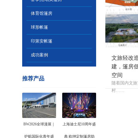
体育馆篷房
球形帐篷
印第安帐篷
成功案例
文旅轻改
建，篷房
空间
推荐产品
随着国内文旅
村……
BW2026全球漫展｜
上海迪士尼10周年盛
护航国际化青年盛
典 欧绅定制篷房助