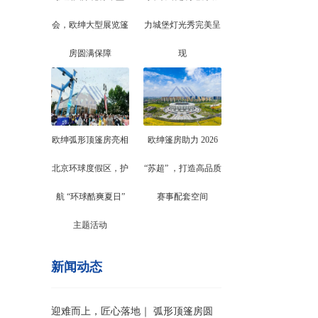
会，欧绅大型展览篷
力城堡灯光秀完美呈
房圆满保障
现
欧绅弧形顶篷房亮相
欧绅篷房助力 2026
北京环球度假区，护
“苏超” ，打造高品质
航 “环球酷爽夏日”
赛事配套空间
主题活动
新闻动态
迎难而上，匠心落地｜ 弧形顶篷房圆