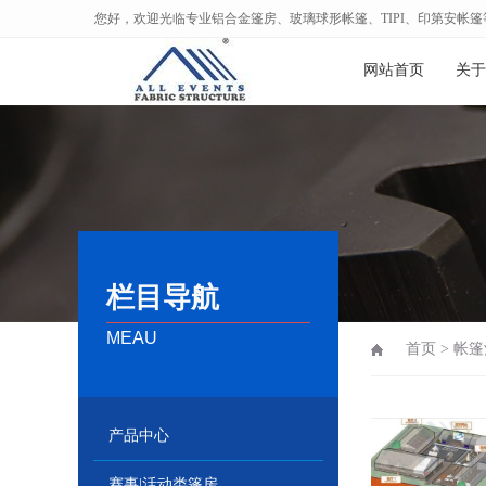
您好，欢迎光临专业铝合金篷房、玻璃球形帐篷、TIPI、印第安帐
网站首页
关于
栏目导航
MEAU
首页
> 帐
产品中心
赛事|活动类篷房